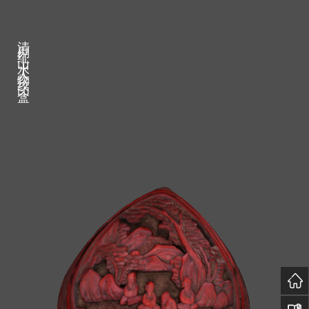
清剔红山水人物纹印盒