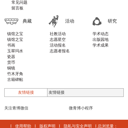
常见问题
留言板
典藏
活动
研究
镇馆之宝
社教活动
学术动态
镇馆之宝
志愿星空
出版园地
书画
活动报名
学术成果
玉翠玛水
志愿者报名
瓷器
货币
铜镜
竹木牙角
古籍碑帖
铜器
漆器螺钿
友情链接
石质类
印章
关注青博微信
墨砚
微青博小程序
木版年画
乐器
珐琅
I
使用帮助
I
版权声明
I
隐私与安全声明
I 总浏览量：