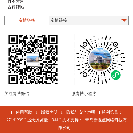
竹木牙角
古籍碑帖
铜器
漆器螺钿
友情链接
石质类
印章
墨砚
木版年画
乐器
珐琅
陶器
造像
近现代文物
其他
陶文
关注青博微信
微青博小程序
I
使用帮助
I
版权声明
I
隐私与安全声明
I 总浏览量：
27141239 I 当天浏览量：344 I 技术支持：
青岛新视点网络科技有
限公司
I