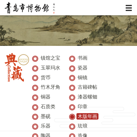
服务
资讯
展览
镇馆之宝
书画
玉翠玛水
瓷器
典藏
货币
铜镜
活动
竹木牙角
古籍碑帖
铜器
漆器螺钿
研究
石质类
印章
墨砚
木版年画
乐器
珐琅
陶器
造像