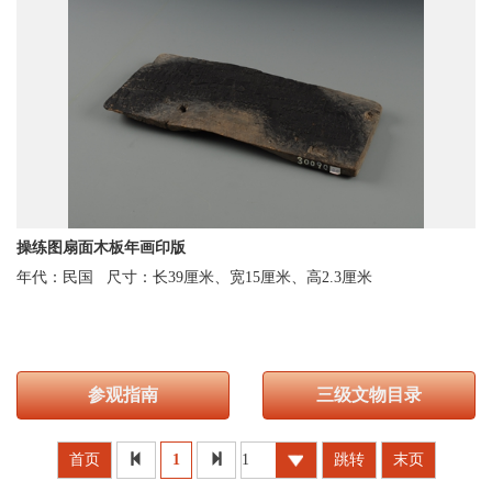
操练图扇面木板年画印版
年代：民国
尺寸：长39厘米、宽15厘米、高2.3厘米
参观指南
三级文物目录
首页
1
跳转
末页