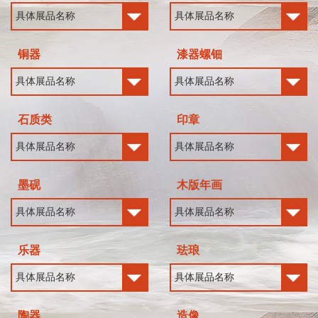
铜器
漆器螺钿
石质类
印章
墨砚
木版年画
乐器
珐琅
陶器
造像