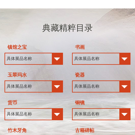
典藏精粹目录
镇馆之宝
书画
玉翠玛水
瓷器
货币
铜镜
竹木牙角
古籍碑帖