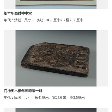
纸本年画财神中堂
搜索
年代：清朝
尺寸：（纵）105.5厘米×（横）60厘米
搜索
讲解服务
志愿报名
微信
微青博
门神图木板年画印版一对
年代：民国
尺寸：长41厘米、宽25厘米、高3.5厘米