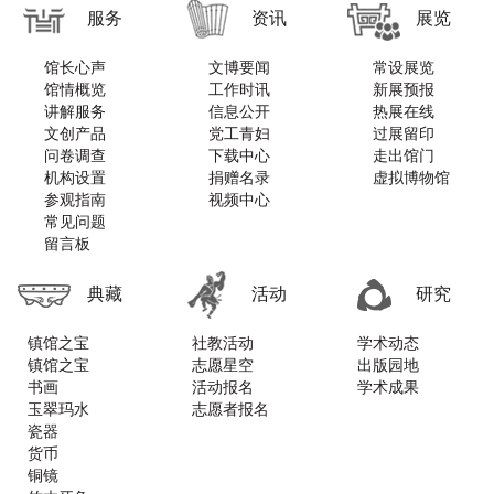
服务
资讯
展览
馆长心声
文博要闻
常设展览
馆情概览
工作时讯
新展预报
讲解服务
信息公开
热展在线
文创产品
党工青妇
过展留印
问卷调查
下载中心
走出馆门
机构设置
捐赠名录
虚拟博物馆
参观指南
视频中心
常见问题
留言板
典藏
活动
研究
镇馆之宝
社教活动
学术动态
镇馆之宝
志愿星空
出版园地
书画
活动报名
学术成果
玉翠玛水
志愿者报名
瓷器
货币
铜镜