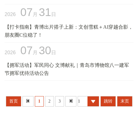
07
31
2026
月
日
【打卡指南】青博出片搭子上新：文创雪糕＋AI穿越合影，
朋友圈C位稳了！
07
30
2026
月
日
【拥军活动】军民同心 文博献礼｜青岛市博物馆八一建军
节拥军优待活动公告
首页
1
2
3
跳转
末页