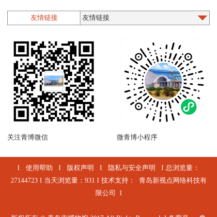
铜器
漆器螺钿
友情链接
石质类
印章
墨砚
木版年画
乐器
珐琅
陶器
造像
近现代文物
其他
陶文
关注青博微信
微青博小程序
I
使用帮助
I
版权声明
I
隐私与安全声明
I 总浏览量：
27144723 I 当天浏览量：931 I 技术支持：
青岛新视点网络科技有
限公司
I