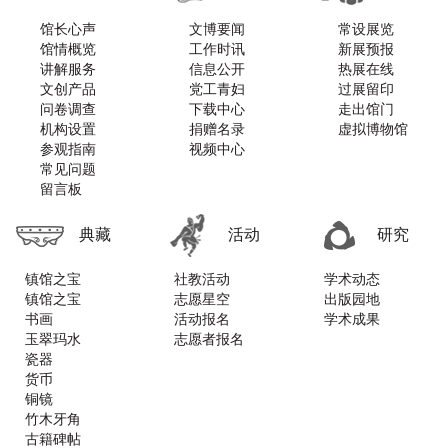
馆长心声
文博要闻
常设展览
馆情概览
工作时讯
新展预报
讲解服务
信息公开
热展在线
文创产品
党工青妇
过展留印
问卷调查
下载中心
走出馆门
机构设置
捐赠名录
虚拟博物馆
参观指南
视频中心
常见问题
留言板
典藏
活动
研究
镇馆之宝
社教活动
学术动态
镇馆之宝
志愿星空
出版园地
书画
活动报名
学术成果
玉翠玛水
志愿者报名
瓷器
货币
铜镜
竹木牙角
古籍碑帖