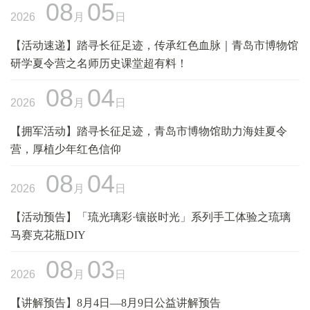
08
05
微信
2026
月
日
【活动速递】踏寻长征足迹，传承红色血脉｜青岛市博物馆
微青博
研学夏令营之名师历史课堂超有料！
08
04
2026
月
日
【拥军活动】踏寻长征足迹，青岛市博物馆助力海娃夏令
营，厚植少年红色信仰
08
04
2026
月
日
【活动预告】「琉光璃彩·镶嵌时光」系列手工体验之琉璃
马赛克花瓶DIY
08
03
2026
月
日
【讲解预告】8月4日—8月9日公益讲解预告