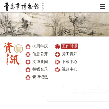
服务
资讯
展览
60周年庆
工作时讯
信息公开
党工青妇
典藏
文博要闻
下载中心
活动
捐赠名录
视频中心
青博记忆
研究