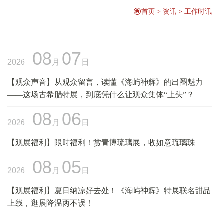
首页
>
资讯
>
工作时讯
08
07
2026
月
日
【观众声音】从观众留言，读懂《海屿神辉》的出圈魅力
——这场古希腊特展，到底凭什么让观众集体“上头”？
08
06
搜索
2026
月
日
搜索
【观展福利】限时福利！赏青博琉璃展，收如意琉璃珠
讲解服务
08
05
2026
月
日
【观展福利】夏日纳凉好去处！《海屿神辉》特展联名甜品
志愿报名
上线，逛展降温两不误！