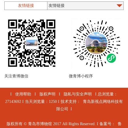
漆器螺钿
友情链接
石质类
印章
墨砚
木版年画
乐器
珐琅
陶器
造像
近现代文物
其他
陶文
关注青博微信
微青博小程序
I
使用帮助
I
版权声明
I
隐私与安全声明
I 总浏览量：
27143692 I 当天浏览量：1250 I 技术支持：
青岛新视点网络科技有
限公司
I
版权所有 © 青岛市博物馆 2017 All Rights Reserved. I 备案号：
鲁