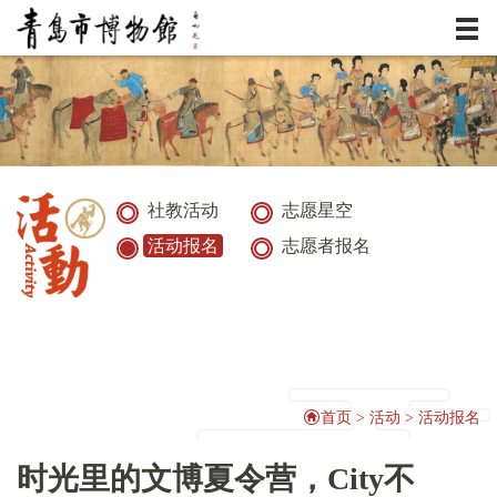
服务
资讯
展览
社教活动
志愿星空
活动报名
志愿者报名
典藏
活动
研究
首页
>
活动
>
活动报名
时光里的文博夏令营，City不