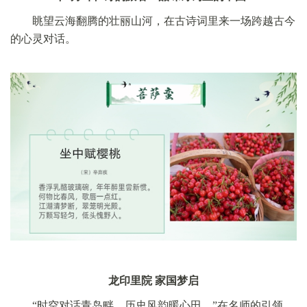
眺望云海翻腾的壮丽山河，在古诗词里来一场跨越古今
的心灵对话。
龙印里院 家国梦启
“时空对话青岛畔，历史风韵暖心田。”在名师的引领