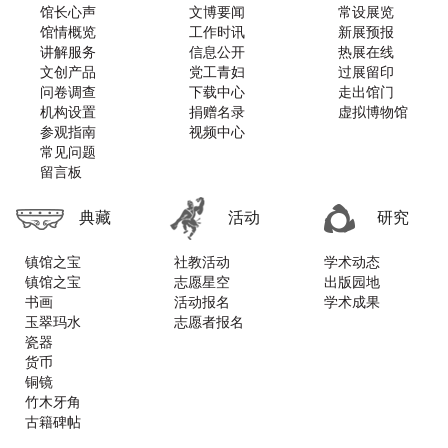
馆长心声
文博要闻
常设展览
馆情概览
工作时讯
新展预报
讲解服务
信息公开
热展在线
文创产品
党工青妇
过展留印
问卷调查
下载中心
走出馆门
机构设置
捐赠名录
虚拟博物馆
参观指南
视频中心
常见问题
留言板
典藏
活动
研究
镇馆之宝
社教活动
学术动态
镇馆之宝
志愿星空
出版园地
书画
活动报名
学术成果
玉翠玛水
志愿者报名
瓷器
货币
铜镜
竹木牙角
古籍碑帖
铜器