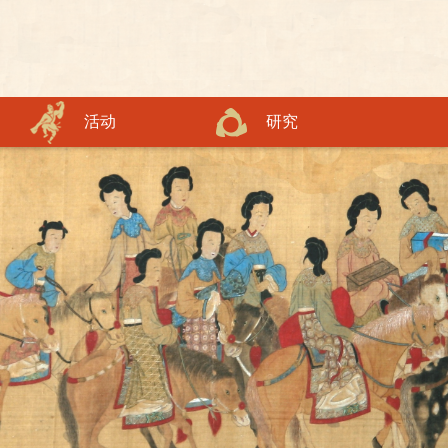
权“美团”可以发布青岛市博物馆参观预约信息外，没有授权其他任何主体或通
活动
研究
关注青博微信
关注青博微信
关注青博微信
关注青博微信
关注青博微信
关注青博微信
微青博小程序
微青博小程序
微青博小程序
微青博小程序
微青博小程序
微青博小程序