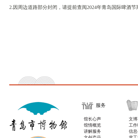
2.因周边道路部分封闭，请提前查阅2024年青岛国际啤酒
服务
馆长心声
文博
馆情概览
工作
讲解服务
信息
文创产品
党工