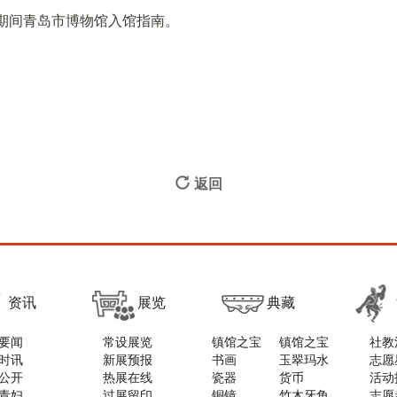
节期间青岛市博物馆入馆指南。
返回
资讯
展览
典藏
要闻
常设展览
镇馆之宝
镇馆之宝
社教
时讯
新展预报
书画
玉翠玛水
志愿
公开
热展在线
瓷器
货币
活动
青妇
过展留印
铜镜
竹木牙角
志愿