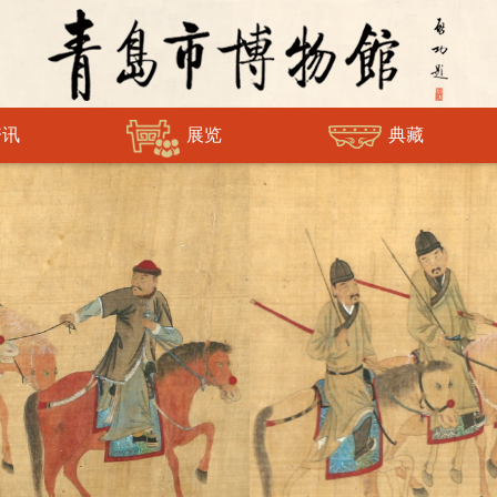
放的通知》，青岛市博物馆自2008年6月起向全社会免费开放至今，除曾授
资讯
展览
典藏
调查
公开
留印
者报名
机构设置
党工青妇
走出馆门
货币
参观指南
下载中心
虚拟博物馆
铜镜
常见问题
捐赠名录
数字藏品馆
竹木牙角
类
印章
墨砚
木版年画
近现代文物
其他
陶文