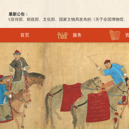
最新公告：
宣传部、财政部、文化部、国家文物局发布的《关于全国博物馆、纪念馆免费开
首页
服务
馆情概览
60周年庆
常设展览
镇馆之宝
社教活动
学术动态
讲解服务
文博要闻
新展预报
书画
志愿星空
出版园地
文创产品
工作时讯
热展在线
玉翠玛水
活动报名
学术成果
问卷
信息
过展
瓷器
志愿
留言板
视频中心
古籍碑帖
青博记忆
铜器
漆器螺钿
石质
乐器
珐琅
陶器
造像