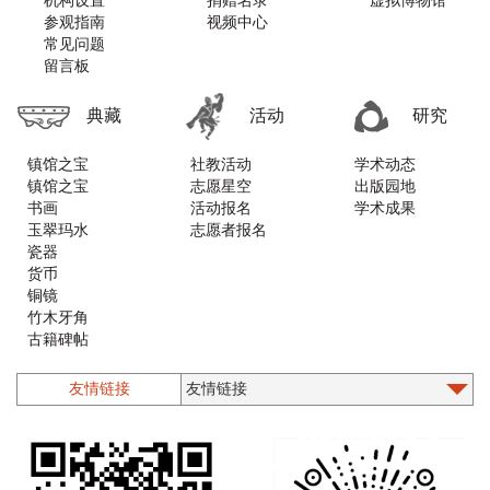
机构设置
捐赠名录
虚拟博物馆
参观指南
视频中心
常见问题
留言板
典藏
活动
研究
镇馆之宝
社教活动
学术动态
镇馆之宝
志愿星空
出版园地
书画
活动报名
学术成果
玉翠玛水
志愿者报名
瓷器
货币
铜镜
竹木牙角
古籍碑帖
铜器
漆器螺钿
友情链接
石质类
印章
墨砚
木版年画