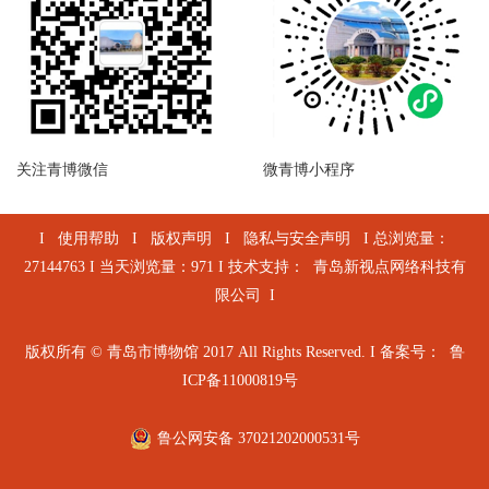
乐器
珐琅
陶器
造像
近现代文物
其他
陶文
关注青博微信
微青博小程序
I
使用帮助
I
版权声明
I
隐私与安全声明
I 总浏览量：
27144763 I 当天浏览量：971 I 技术支持：
青岛新视点网络科技有
限公司
I
版权所有 © 青岛市博物馆 2017 All Rights Reserved. I 备案号：
鲁
ICP备11000819号
鲁公网安备 37021202000531号