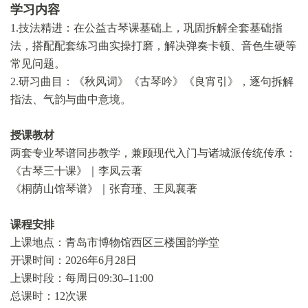
志愿报名
学习内容
1.技法精进：在公益古琴课基础上，巩固拆解全套基础指
法，搭配配套练习曲实操打磨，解决弹奏卡顿、音色生硬等
微信
常见问题。
2.研习曲目：《秋风词》《古琴吟》《良宵引》，逐句拆解
微青博
指法、气韵与曲中意境。
授课教材
两套专业琴谱同步教学，兼顾现代入门与诸城派传统传承：
《古琴三十课》｜李凤云著
《桐荫山馆琴谱》｜张育瑾、王凤襄著
课程安排
上课地点：青岛市博物馆西区三楼国韵学堂
开课时间：2026年6月28日
上课时段：每周日09:30–11:00
总课时：12次课