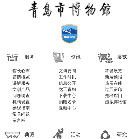
服务
资讯
展览
馆长心声
文博要闻
常设展览
馆情概览
工作时讯
新展预报
讲解服务
信息公开
热展在线
文创产品
党工青妇
过展留印
问卷调查
下载中心
走出馆门
机构设置
捐赠名录
虚拟博物馆
参观指南
视频中心
常见问题
留言板
典藏
活动
研究