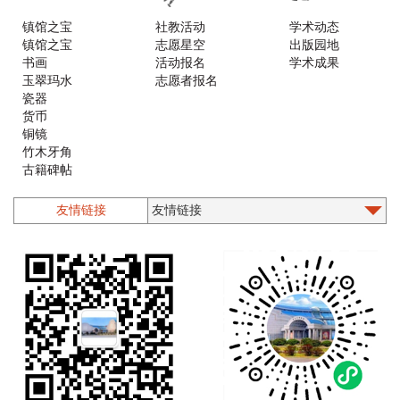
镇馆之宝
社教活动
学术动态
镇馆之宝
志愿星空
出版园地
书画
活动报名
学术成果
玉翠玛水
志愿者报名
瓷器
货币
铜镜
竹木牙角
古籍碑帖
铜器
漆器螺钿
友情链接
石质类
印章
墨砚
木版年画
乐器
珐琅
陶器
造像
近现代文物
其他