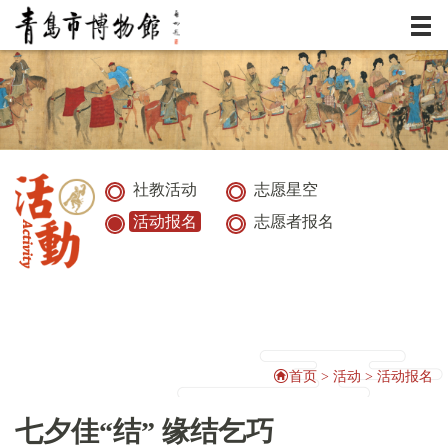
服务
资讯
展览
社教活动
志愿星空
活动报名
志愿者报名
典藏
活动
研究
首页
>
活动
>
活动报名
七夕佳“结” 缘结乞巧