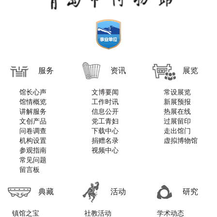
服务
资讯
展览
馆长心声
文博要闻
常设展览
馆情概览
工作时讯
新展预报
讲解服务
信息公开
热展在线
文创产品
党工青妇
过展留印
问卷调查
下载中心
走出馆门
机构设置
捐赠名录
虚拟博物馆
参观指南
视频中心
常见问题
留言板
典藏
活动
研究
镇馆之宝
社教活动
学术动态