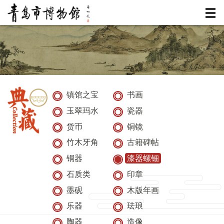
服务
资讯
展览
镇馆之宝
书画
玉翠玛水
瓷器
典藏
货币
铜镜
活动
竹木牙角
古籍碑帖
铜器
漆器螺钿
研究
石质类
印章
墨砚
木版年画
乐器
珐琅
陶器
造像