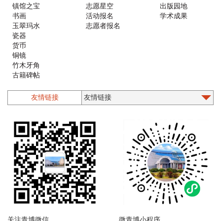
镇馆之宝
志愿星空
出版园地
书画
活动报名
学术成果
玉翠玛水
志愿者报名
瓷器
货币
铜镜
竹木牙角
古籍碑帖
铜器
漆器螺钿
友情链接
石质类
印章
墨砚
木版年画
乐器
珐琅
陶器
造像
近现代文物
其他
陶文
关注青博微信
微青博小程序