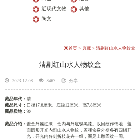
近现代文物
其他
陶文
首页
>
典藏
>
清剔红山水人物纹盒
清剔红山水人物纹盒
2023-12-08
8467
分享
搜索
搜索
藏品年代：
清
藏品尺寸：
口径17.8厘米、底径12厘米、高7.8厘米
讲解服务
藏品质地：
漆
藏品介绍：
盖盒外髹红漆，盒内与外底髹黑漆。以回纹作锦地，盖
面圆形开光内刻山水人物纹，盖和盒身外壁各有四组开
志愿报名
光，开光内各刻折枝花卉一组，圈足上雕回纹一周。