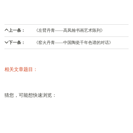
志愿报名
上一条：
《左臂丹青——高凤翰书画艺术陈列》
微信
下一条：
《窑火丹青——中国陶瓷千年色谱的对话》
微青博
相关文章题目：
猜您，可能想快速浏览：