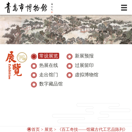
服务
资讯
展览
常设展览
新展预报
热展在线
过展留印
典藏
走出馆门
虚拟博物馆
活动
数字藏品馆
研究
首页
>
展览
>
《百工奇技——馆藏古代工艺品陈列》