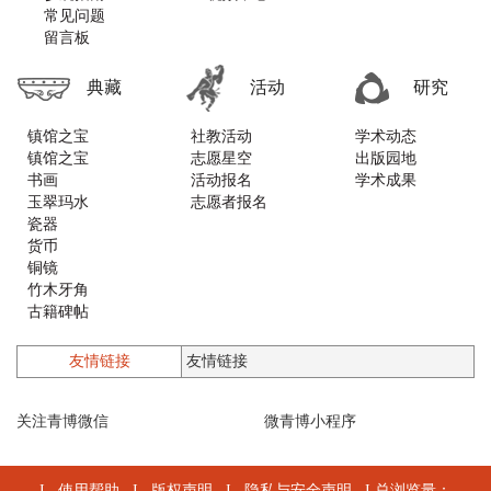
常见问题
留言板
典藏
活动
研究
镇馆之宝
社教活动
学术动态
镇馆之宝
志愿星空
出版园地
书画
活动报名
学术成果
玉翠玛水
志愿者报名
瓷器
货币
铜镜
竹木牙角
古籍碑帖
铜器
漆器螺钿
友情链接
石质类
印章
关注青博微信
墨砚
微青博小程序
木版年画
乐器
珐琅
I
使用帮助
I
版权声明
I
隐私与安全声明
I 总浏览量：