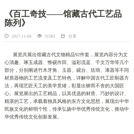
《百工奇技——馆藏古代工艺品
陈列》
2017-11-04
31583
分享
展览共展出馆藏古代文物精品92件套，展览内容分为文
心清趣、琢玉成器、惟砚作田、溢彩流蓝、千文万华等几个
部分，分别阐述竹木牙角、玉器、砚台、珐琅、漆器等不同
材质器物的工艺流变及工艺特色，详解中国古代工匠制器方
法，再现艺匠天工的美学意绪，彰显出锲而不舍的大国匠
心。展览展出的工艺精品，以其优选的材质、巧妙的设计、
精湛的工艺，承载着独具风格的东方文化思想，展现出中华
搜索
民族文化的鲜明个性，传承弘扬中华优秀传统文化，推动中
搜索
华优秀传统文化创新发展。
讲解服务