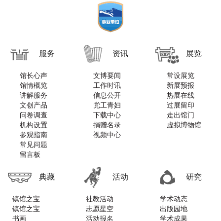
服务
资讯
展览
馆长心声
文博要闻
常设展览
馆情概览
工作时讯
新展预报
讲解服务
信息公开
热展在线
文创产品
党工青妇
过展留印
问卷调查
下载中心
走出馆门
机构设置
捐赠名录
虚拟博物馆
参观指南
视频中心
常见问题
留言板
典藏
活动
研究
镇馆之宝
社教活动
学术动态
镇馆之宝
志愿星空
出版园地
书画
活动报名
学术成果