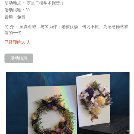
活动地点： 东区二楼学术报告厅
活动限额：50
费用：免费
简 介： 至真至诚，与琴为伴；老骥伏枥，传习不辍。为纪念德艺双
馨的一代…
已经预约50 人
搜索
搜索
活动结束
讲解服务
志愿报名
微信