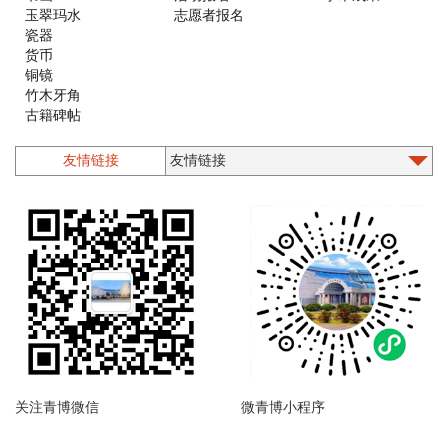
玉翠玛水
志愿者报名
瓷器
货币
铜镜
竹木牙角
古籍碑帖
铜器
漆器螺钿
友情链接
石质类
印章
墨砚
木版年画
乐器
珐琅
陶器
造像
近现代文物
其他
陶文
关注青博微信
微青博小程序