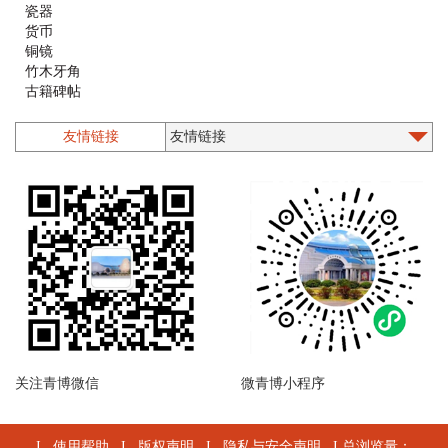
瓷器
货币
铜镜
竹木牙角
古籍碑帖
铜器
漆器螺钿
友情链接
石质类
印章
墨砚
木版年画
乐器
珐琅
陶器
造像
近现代文物
其他
陶文
关注青博微信
微青博小程序
I
使用帮助
I
版权声明
I
隐私与安全声明
I 总浏览量：