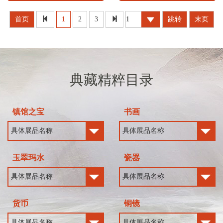
首页
1
2
3
跳转
末页
典藏精粹目录
镇馆之宝
书画
玉翠玛水
瓷器
货币
铜镜