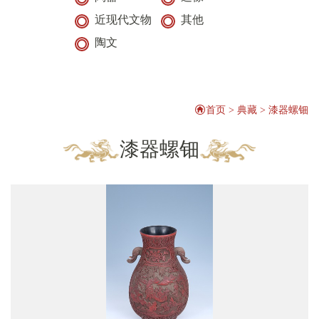
近现代文物
其他
陶文
首页
>
典藏
>
漆器螺钿
漆器螺钿