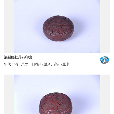
搜索
讲解服务
志愿报名
微信
清剔红牡丹花印盒
年代：清
尺寸：口径4.2厘米、高2.2厘米
微青博