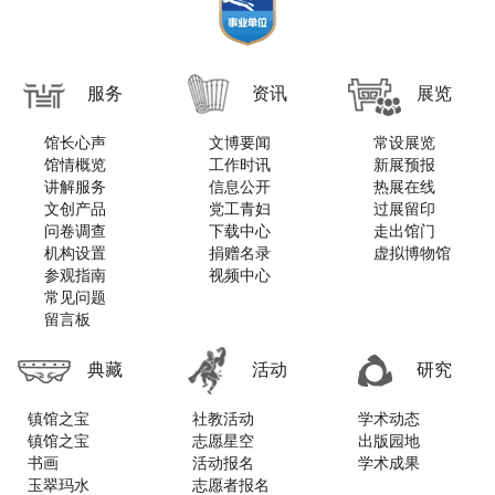
服务
资讯
展览
馆长心声
文博要闻
常设展览
馆情概览
工作时讯
新展预报
讲解服务
信息公开
热展在线
文创产品
党工青妇
过展留印
问卷调查
下载中心
走出馆门
机构设置
捐赠名录
虚拟博物馆
参观指南
视频中心
常见问题
留言板
典藏
活动
研究
镇馆之宝
社教活动
学术动态
镇馆之宝
志愿星空
出版园地
书画
活动报名
学术成果
玉翠玛水
志愿者报名