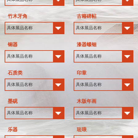
竹木牙角
古籍碑帖
铜器
漆器螺钿
石质类
印章
墨砚
木版年画
乐器
珐琅