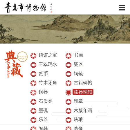
服务
资讯
展览
镇馆之宝
书画
玉翠玛水
瓷器
典藏
货币
铜镜
活动
竹木牙角
古籍碑帖
铜器
漆器螺钿
研究
石质类
印章
墨砚
木版年画
乐器
珐琅
陶器
造像